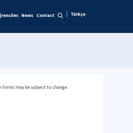
Türkçe
renciler
News
Contact
e forms may be subject to change.