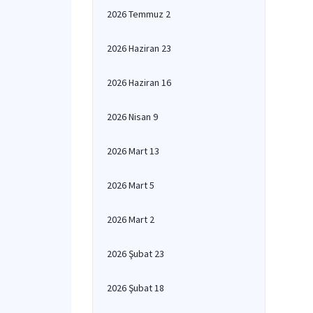
2026 Temmuz 2
2026 Haziran 23
2026 Haziran 16
2026 Nisan 9
2026 Mart 13
2026 Mart 5
2026 Mart 2
2026 Şubat 23
2026 Şubat 18