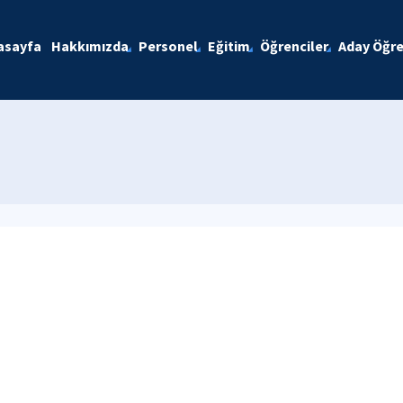
asayfa
Hakkımızda
Personel
Eğitim
Öğrenciler
Aday Öğre