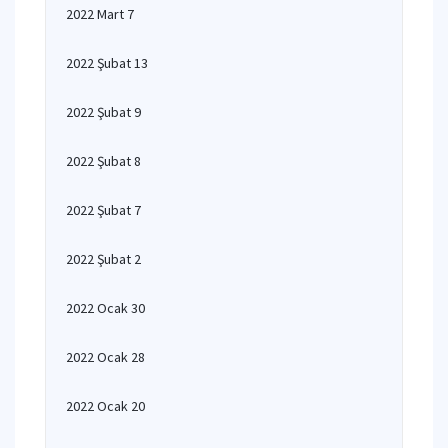
2022 Mart 7
2022 Şubat 13
2022 Şubat 9
2022 Şubat 8
2022 Şubat 7
2022 Şubat 2
2022 Ocak 30
2022 Ocak 28
2022 Ocak 20