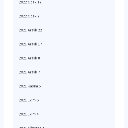
2022 Ocak 17
2022 Ocak 7
2021 Aralık 22
2021 Aralık 17
2021 Aralık 8
2021 Aralık 7
2021 Kasım 5
2021 Ekim 6
2021 Ekim 4