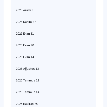
2025 Aralık 8
2025 Kasım 27
2025 Ekim 31
2025 Ekim 30
2025 Ekim 14
2025 Ağustos 13
2025 Temmuz 22
2025 Temmuz 14
2025 Haziran 25