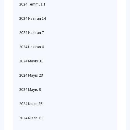
2024 Temmuz 1
2024 Haziran 14
2024 Haziran 7
2024 Haziran 6
2024 Mayıs 31
2024 Mayıs 23
2024 Mayıs 9
2024 Nisan 26
2024 Nisan 19